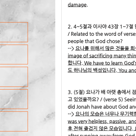
damage.
2. 4~5절과 이사야 43장 1~7
E
/ Related to the word of verse
people that God chose?
--> 
요나를 위해서 많은 것들을 희생
image of sacrificing many 
합니다. We have to learn Go
도 하나님의 백성입니다. You and I t
3. (5절) 요나가 배 아랫 층에
고 있었을까요? / (verse 5) Seeing J
did Jonah have about God and
--> 
요나의 모습은 너무나 무기력한 
was very helpless, pass
후 전혀 즐겁지 않은 모습입니다. Jonah 
after running away from Go