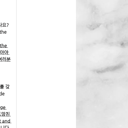
요? 
the 
he 
달아야 
와 여러분
를 갖
de 
e 
도망친 
 and 
입니다. 