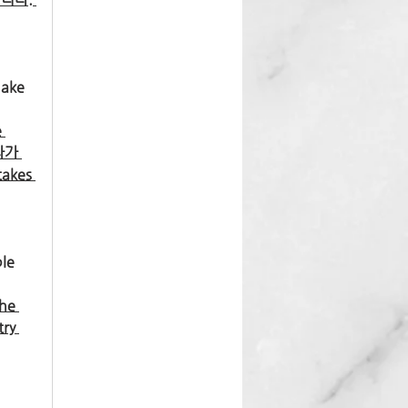
ke 
 
나가 
kes 
e 
e 
ry 