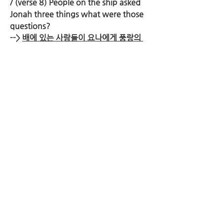
/ (verse 8) People on the ship asked 
Jonah three things what were those 
questions?
--> 
배에 있는 사람들이 요나에게 풍랑의 
원인, 요나의 직업, 요나가 어느 나라 민족
인지 물었습니다. The people on the 
ship asked Jonah the cause of the 
storm, Jonah’s job, and asked what 
country Jonah is from.
8월 31일 / August 31
6. (9~10절) 요나는 왜 자신의 직업에 대
해서 그렇게 소개했을까요? / (verse 9-
10) Why did Jonah introduce his job 
that way? 
--> 
요나 자신의 직업에 대하여 “바다와 육
지를 지으신 하늘의 하나님 여호와를 경외
하는 자”라고 소개한 이유가 있습니다. 
There is a reason to why he 