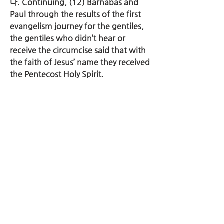
다. Continuing, (12) Barnabas and 
Paul through the results of the first 
evangelism journey for the gentiles, 
the gentiles who didn’t hear or 
receive the circumcise said that with 
the faith of Jesus’ name they received 
the Pentecost Holy Spirit.
10월 12일 /  October 12th
6. (13~18) 야고보는 할례로 구원 받지 
못하는 것을 어떻게 증언하였나요? 베드
로, 바울과 바나바, 그리고 야고보가 내린 
결론의 내용은 무엇인가요? / (v. 13-18) 
How did James testify that you can’t 
receive salvation from circumcise? 
What are the contents of the 
conclusion that Peter, Paul, 
Barnabas, and James made?
--> 구원과 영생은 할례를 통해서 얻는 것