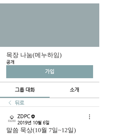
목장 나눔(메누하임)
공개
가입
그룹 대화
소개
뒤로
ZDPC
2019년 10월 6일
말씀 묵상(10월 7일~12일)