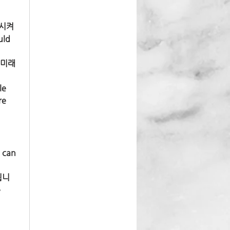
화시켜
ld 
 미래
e 
e 
can 
됩니
 