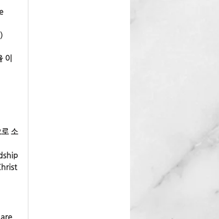
 
 
을 이
으로 소
ship 
rist 
re 