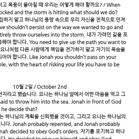
막히고 폭풍이 몰아칠 때 우리는 어떻게 해야 할까요? / When 
s blocked and the storm is hitting what should we do?
고집하지 말고 하나님의 풍랑 속으로 우리 자신을 전적으로 던져 
e shouldn’t persist on the way we wanted to go and 
s to entirely throw ourselves into the storm. 내가 가려던 길을 포
야 합니다. You need to give up the path you want to 
s’ calling. 요나처럼 다른 사람에게 책임을 전가하지 말고 자기의 목숨을 
야 합니다. Like Jonah you shouldn’t pass on your 
people, with the heart of risking your life you have to be 
10월 2일 / October 2nd
에 던지라고 했습니다. 요나는 하나님 앞에서 어떤 마음을 먹고 그
aid to throw him into the sea. Jonah in front of God 
id he decide that?
나는 하나님의 계획을 신뢰했을 것이고, 그리고 요나는 하나님의 
. Jonah probably repented, and Jonah probably 
and Jonah decided to obey God’s orders. 자기를 포기하고 하나
He decided to give up himself and obey God.