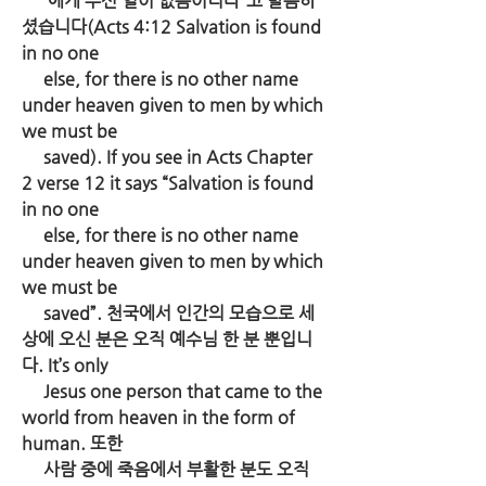
      에게 주신 일이 없음이니라”고 말씀하
셨습니다(Acts 4:12 Salvation is found 
in no one 
     else, for there is no other name 
under heaven given to men by which 
we must be  
     saved). If you see in Acts Chapter 
2 verse 12 it says “Salvation is found 
in no one 
     else, for there is no other name 
under heaven given to men by which 
we must be 
     saved”. 천국에서 인간의 모습으로 세
상에 오신 분은 오직 예수님 한 분 뿐입니
다. It’s only 
     Jesus one person that came to the 
world from heaven in the form of 
human. 또한 
     사람 중에 죽음에서 부활한 분도 오직 