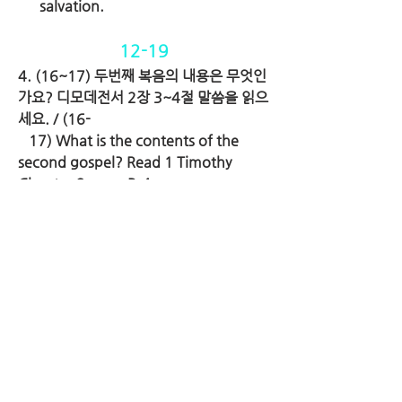
      salvation.
12-19
4. (16~17) 두번째 복음의 내용은 무엇인
가요? 디모데전서 2장 3~4절 말씀을 읽으
세요. / (16-    
   17) What is the contents of the 
second gospel? Read 1 Timothy 
Chapter 2 verse 3-4
--> (16~17) 영생의 기회에 대한 복음입
니다. Second, (16-17) It’s the gospel 
about the 
     chance of eternal life.
12-20
5. (18~21) 세번째 복음의 내용은 무엇인
가요? / (18-21) What is the contents 
of the third 