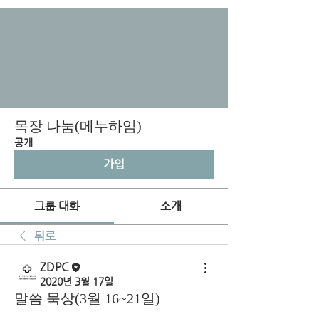
목장 나눔(메누하임)
공개
가입
그룹 대화
소개
뒤로
ZDPC
2020년 3월 17일
말씀 묵상(3월 16~21일)