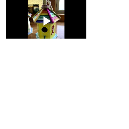
0
0
29
Write a comment...
소개
교회 행사 사진과 영상.
덴버시온장로교회