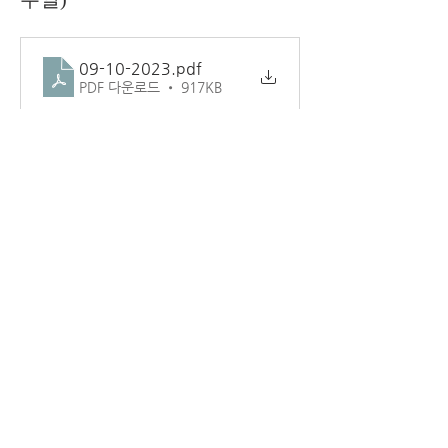
09-10-2023
.pdf
PDF 다운로드 • 917KB
0
0
1
撰寫留言......
소개
교회 주보.
덴버시온장로교회
1181 LAREDO ST AURORA CO 80011
(720) 859-6798
www.ziondenver.com