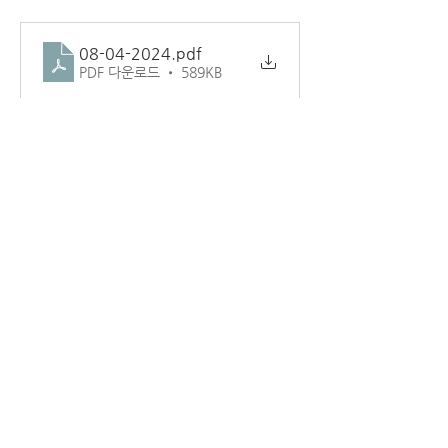
08-04-2024
.pdf
PDF 다운로드 • 589KB
1
1
0
2
Write a comment...
소개
교회 주보.
덴버시온장로교회
1181 LAREDO ST AURORA CO 80011
(720) 859-6798
www.ziondenver.com
ziondenverchurch@gmail.com