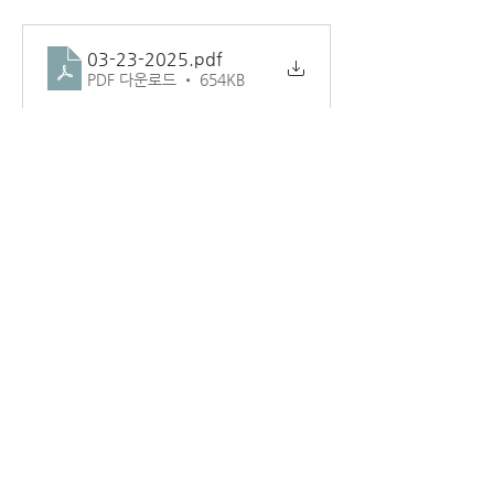
03-23-2025
.pdf
PDF 다운로드 • 654KB
1
1
0
3
Write a comment...
소개
교회 주보.
덴버시온장로교회
1181 LAREDO ST AURORA CO 80011
(720) 859-6798
www.ziondenver.com
ziondenverchurch@gmail.com