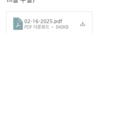
02-16-2025
.pdf
PDF 다운로드 • 840KB
1
1
0
2
Write a comment...
소개
교회 주보.
덴버시온장로교회
1181 LAREDO ST AURORA CO 80011
(720) 859-6798
www.ziondenver.com