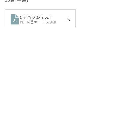
05-25-2025
.pdf
PDF 다운로드 • 679KB
1
1
0
6
Write a comment...
소개
교회 주보.
덴버시온장로교회
1181 LAREDO ST AURORA CO 80011
(720) 859-6798
www.ziondenver.com