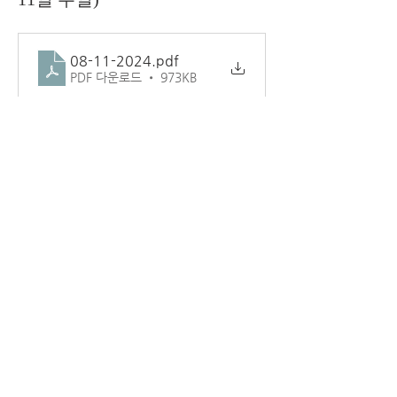
08-11-2024
.pdf
PDF 다운로드 • 973KB
1
1
0
2
댓글을 입력하세요.
소개
교회 주보.
덴버시온장로교회
1181 LAREDO ST AURORA CO 80011
(720) 859-6798
www.ziondenver.com