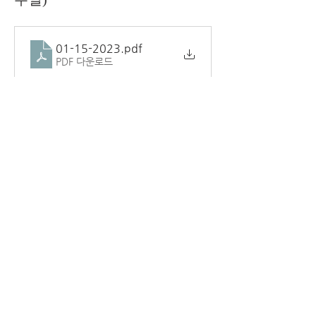
01-15-2023
.pdf
PDF 다운로드
0
0
8
Write a comment...
소개
교회 주보.
덴버시온장로교회
1181 LAREDO ST AURORA CO 80011
(720) 859-6798
www.ziondenver.com