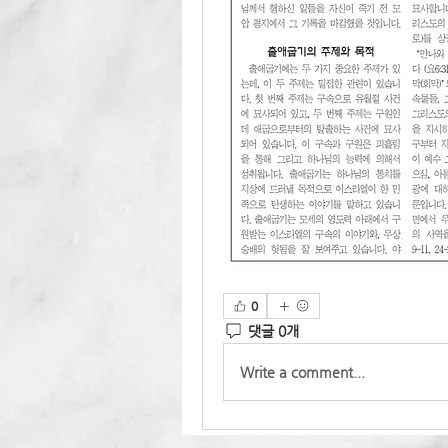
0
댓글 0개
Write a comment...