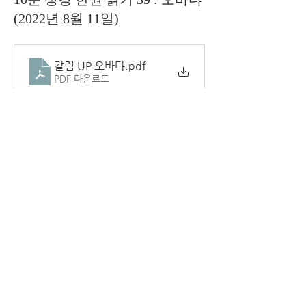
(2022년 8월 11일)
칼럼 UP 오바댜
.pdf
PDF 다운로드
0
0
13
Write a comment...
소개
담임 목사님 성경 칼럼.
덴버시온장로교회