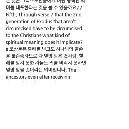
는 것은 그리스도인들에게 어떤 영적인 의
미를 내포한다는 것을 볼 수 있을까요? / 
Fifth, Through verse 7 that the 2nd 
generation of Exodus that aren’t 
circumcised have to be circumcised 
to the Christians what kind of 
spiritual meaning does it implicate?
à 조상들은 할례를 받고도 하나님의 말씀
을 불순종하므로 다 멸망 받은 것처럼, 할
례를 받지 못한 자들도 죄를 버리지 못하면 
멸망 받을 것이라는 의미입니다. The 
ancestors even after receiving 
circumcision like how they were all 
destroyed for disobeying God’s 
word, it means even those that 
didn’t receive circumcision if they 
don’t throw away their sins they will 
be destroyed. 그러므로 출애굽 2세들이 
육체의 할례를 받을 뿐만 아니라 정욕 즉 