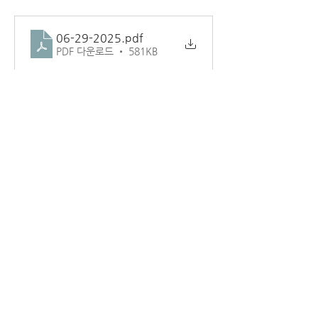
06-29-2025
.pdf
PDF 다운로드 • 581KB
1
1
0
1
Escribir un comentario...
소개
교회 주보.
덴버시온장로교회
1181 LAREDO ST AURORA CO 80011
(720) 859-6798
www.ziondenver.com
ziondenverchurch@gmail.com